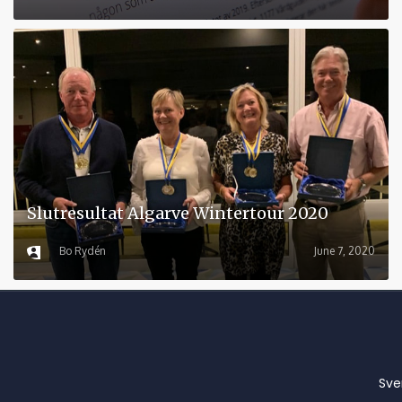
Slutresultat Algarve Wintertour 2020
Bo Rydén
June 7, 2020
Sve