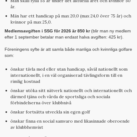
Män skall fylla 55 år under det aktuella året och kvinnor 50
år.
Män har ett handicap på max 20,0 (max 24,0 över 75 år) och
kvinnor på max 25,0.
Medlemsavgiften i SSG för 2026 är 850 kr
(blir man ny medlem
efter 1 september betalar man endast halva avgiften: 425 kr).
Föreningens syfte är att samla både manliga och kvinnliga golfare
som:
önskar tävla med eller utan handicap, såväl nationellt som
internationellt, i en väl organiserad tävlingsform till en
rimlig kostnad
önskar utöka sitt nätverk nationellt och internationellt och
därmed tjäna och vårda de sportsliga och sociala
förbindelserna över klubbnivå
önskar fortsätta utveckla sin egen golf
önskar finna en social samvaro med likasinnade oberoende
av klubbhemvist