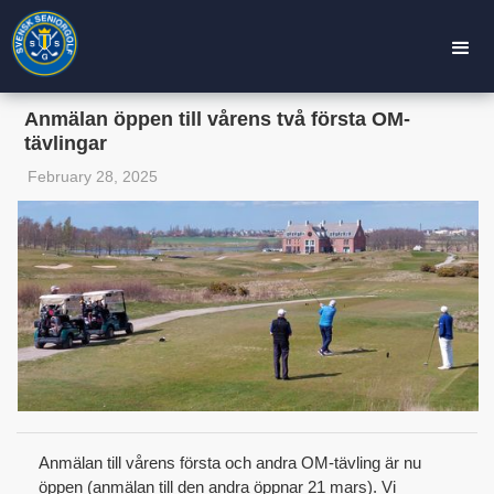
Anmälan öppen till vårens två första OM-
tävlingar
February 28, 2025
Anmälan till vårens första och andra
OM-tävling är nu
öppen (anmälan till den andra öppnar 21 mars). Vi