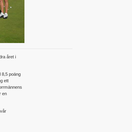
ra året i
d 8,5 poäng
g ett
 norrmännens
r en
 vår