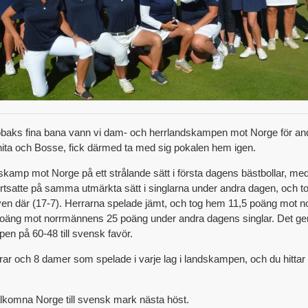
öbaks fina bana vann vi dam- och herrlandskampen mot Norge för and
nita och Bosse, fick därmed ta med sig pokalen hem igen.
kamp mot Norge på ett strålande sätt i första dagens bästbollar, me
rtsatte på samma utmärkta sätt i singlarna under andra dagen, och to
ven där (17-7). Herrarna spelade jämt, och tog hem 11,5 poäng mot
poäng mot norrmännens 25 poäng under andra dagens singlar. Det ge
pen på 60-48 till svensk favör.
rrar och 8 damer som spelade i varje lag i landskampen, och du hittar
älkomna Norge till svensk mark nästa höst.