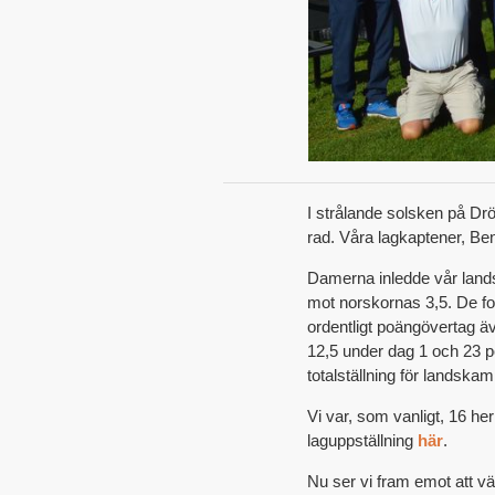
I strålande solsken på Dr
rad. Våra lagkaptener, Be
Damerna inledde vår lands
mot norskornas 3,5. De fo
ordentligt poängövertag ä
12,5 under dag 1 och 23 
totalställning för landskam
Vi var, som vanligt, 16 he
laguppställning
här
.
Nu ser vi fram emot att v