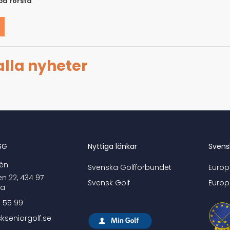
på första
 alla nyheter
SG
Nyttiga länkar
Svens
én
Svenska Golfförbundet
Europ
n 22, 434 97
Svensk Golf
Europ
ka
3 55 99
kseniorgolf.se