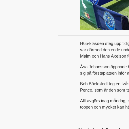
H65-klassen steg upp tidi
var därmed den ende under
Malm och Hans Axelson för
Åsa Johansson öppnade bäst
sig på förstaplatsen inför
Bob Bäckstedt tog en tvåsl
Penco, som är den som tag
Allt avgörs idag måndag, n
toppen och mycket kan hän