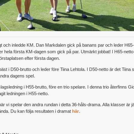
gt och inledde KM. Dan Markdalen gick på banans par och leder H65-
 hela första KM-dagen som gick på par. Utmärkt jobbat! I H65-netto
staplatsen efter första dagen.
 i D50-brutto och leder före Tiina Lehtola. I D50-netto är det Tiina 
 andra dagens spel.
agsledning i H55-brutto, före en trio spelare. I denna trio återfinns G
it ledningen i H55-netto.
är vi spelar den andra rundan i detta 36-håls-drama. Alla klasser är j
da. Du kan följa resultaten i dramat
här
.