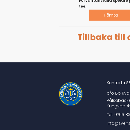
Förväntansfulla spelare 
tee.
Hämta
Tillbaka till
Kontakta S
c/o Bo Ryd
Pålsabacke
Kungsbac
Tel: 0705 8
Info@svens