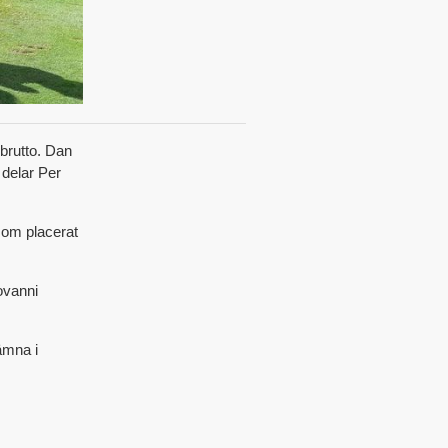
brutto. Dan
 delar Per
som placerat
iovanni
ämna i