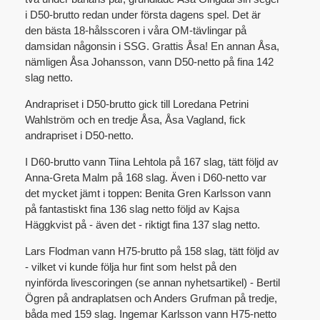
i D50-brutto redan under första dagens spel. Det är
den bästa 18-hålsscoren i våra OM-tävlingar på
damsidan någonsin i SSG. Grattis Åsa! En annan Åsa,
nämligen Åsa Johansson, vann D50-netto på fina 142
slag netto.
Andrapriset i D50-brutto gick till Loredana Petrini
Wahlström och en tredje Åsa, Åsa Vagland, fick
andrapriset i D50-netto.
I D60-brutto vann Tiina Lehtola på 167 slag, tätt följd av
Anna-Greta Malm på 168 slag. Även i D60-netto var
det mycket jämt i toppen: Benita Gren Karlsson vann
på fantastiskt fina 136 slag netto följd av Kajsa
Häggkvist på - även det - riktigt fina 137 slag netto.
Lars Flodman vann H75-brutto på 158 slag, tätt följd av
- vilket vi kunde följa hur fint som helst på den
nyinförda livescoringen (se annan nyhetsartikel) - Bertil
Ögren på andraplatsen och Anders Grufman på tredje,
båda med 159 slag. Ingemar Karlsson vann H75-netto