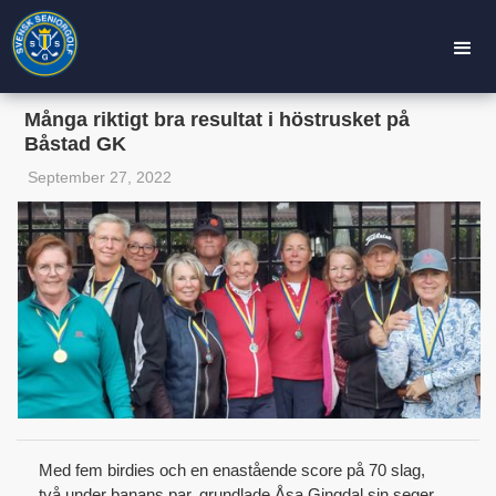
Många riktigt bra resultat i höstrusket på
Båstad GK
September 27, 2022
Med fem birdies och en enastående score på 70 slag,
två under banans par, grundlade Åsa Gingdal sin seger