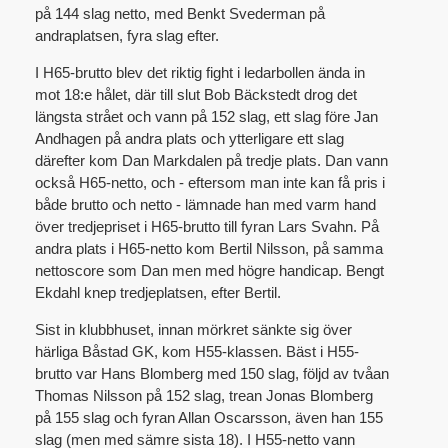
på 144 slag netto, med Benkt Svederman på
andraplatsen, fyra slag efter.
I H65-brutto blev det riktig fight i ledarbollen ända in
mot 18:e hålet, där till slut Bob Bäckstedt drog det
längsta strået och vann på 152 slag, ett slag före Jan
Andhagen på andra plats och ytterligare ett slag
därefter kom Dan Markdalen på tredje plats. Dan vann
också H65-netto, och - eftersom man inte kan få pris i
både brutto och netto - lämnade han med varm hand
över tredjepriset i H65-brutto till fyran Lars Svahn. På
andra plats i H65-netto kom Bertil Nilsson, på samma
nettoscore som Dan men med högre handicap. Bengt
Ekdahl knep tredjeplatsen, efter Bertil.
Sist in klubbhuset, innan mörkret sänkte sig över
härliga Båstad GK, kom H55-klassen. Bäst i H55-
brutto var Hans Blomberg med 150 slag, följd av tvåan
Thomas Nilsson på 152 slag, trean Jonas Blomberg
på 155 slag och fyran Allan Oscarsson, även han 155
slag (men med sämre sista 18). I H55-netto vann