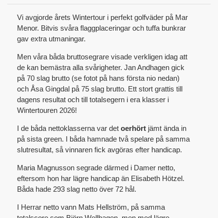
Vi avgjorde årets Wintertour i perfekt golfväder på Mar
Menor. Bitvis svåra flaggplaceringar och tuffa bunkrar
gav extra utmaningar.
Men våra båda bruttosegrare visade verkligen idag att
de kan bemästra alla svårigheter. Jan Andhagen gick
på 70 slag brutto (se fotot på hans första nio nedan)
och Åsa Gingdal på 75 slag brutto. Ett stort grattis till
dagens resultat och till totalsegern i era klasser i
Wintertouren 2026!
I de båda nettoklasserna var det
oerhört
jämt ända in
på sista green. I båda hamnade två spelare på samma
slutresultat, så vinnaren fick avgöras efter handicap.
Maria Magnusson segrade därmed i Damer netto,
eftersom hon har lägre handicap än Elisabeth Hötzel.
Båda hade 293 slag netto över 72 hål.
I Herrar netto vann Mats Hellström, på samma
totalscore som Björn Wellhagen, men med lägre