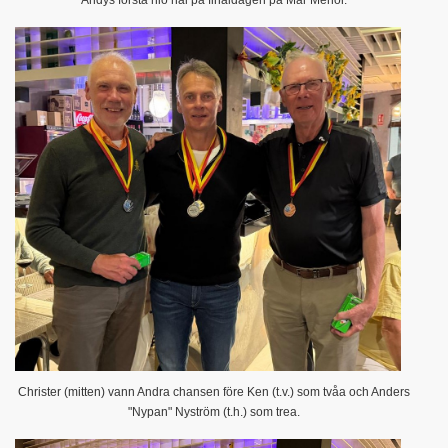
Andys första nio hål på finaldagen på Mar Menor.
Christer (mitten) vann Andra chansen före Ken (t.v.) som tvåa och Anders
"Nypan" Nyström (t.h.) som trea.