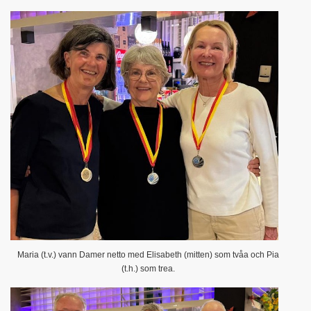
Maria (t.v.) vann Damer netto med Elisabeth (mitten) som tvåa och Pia
(t.h.) som trea.