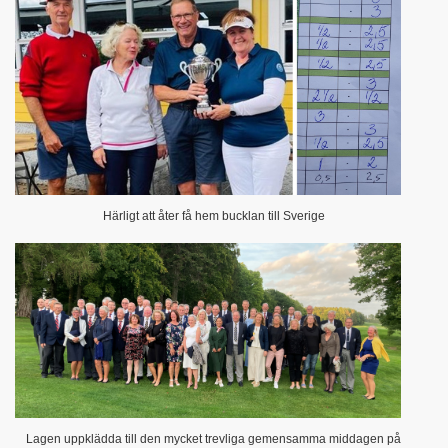
Härligt att åter få hem bucklan till Sverige
Lagen uppklädda till den mycket trevliga gemensamma middagen på