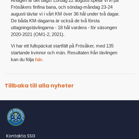
Äntligen är det dags! Lördag 22 augusti spelar vi in på
Frösåkers finfina bana, och söndag-måndag 23-24
augusti tävlar vi i vårt KM över 36 hål under två dagar.
De båda KM-dagarna är också de två första
uttagningstävlingarna - 18 hål vardera - för säsongen
2020-2021 (OM1-2, 2021).
Vi har ett fullspäckat startfält på Frösåker, med 135
startande kvinnor och män. Resultaten från tävlingen
kan du följa
här
.
Tillbaka till alla nyheter
Kontakta SSG