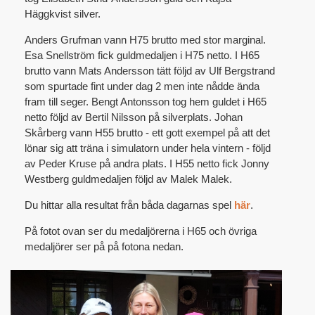
Häggkvist silver.
Anders Grufman vann H75 brutto med stor marginal.
Esa Snellström fick guldmedaljen i H75 netto. I H65
brutto vann Mats Andersson tätt följd av Ulf Bergstrand
som spurtade fint under dag 2 men inte nådde ända
fram till seger. Bengt Antonsson tog hem guldet i H65
netto följd av Bertil Nilsson på silverplats. Johan
Skårberg vann H55 brutto - ett gott exempel på att det
lönar sig att träna i simulatorn under hela vintern - följd
av Peder Kruse på andra plats. I H55 netto fick Jonny
Westberg guldmedaljen följd av Malek Malek.
Du hittar alla resultat från båda dagarnas spel
här
.
På fotot ovan ser du medaljörerna i H65 och övriga
medaljörer ser på på fotona nedan.