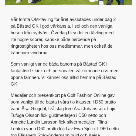
Vår första OM-tävling för året avslutades under dag 2
på Båstad GK i god vårkänsla, i sol och den vanliga
brisen från sydväst. Överlag blev det en tävling med
lite högre scorer, kanske både beroende på
ringrostigheten hos oss medlemmar, men också de
kännbara vindarna.
Som vanligt var de båda banorna på Båstad GK i
fantastiskt skick och personalen välkomnade oss med
öppna famnen. Vi känner oss alltid hemma på Båstad
GK.
Medaljer och presentkort på Golf Fashion Online gav
som vanligt till de bästa i våra tio klasser. I D50 brutto
vann Åsa Gingdal, två slag före Åsa Johansson. Lajie
Tufuga Olsson fick guldmedaljen i D50 netto och
Annette Lundin Larsson fick silvermedaljen. Tiina
Lehtola vann D60 brutto följd av Ewa Sjölin. I D60 netto
tog Elisabeth Strid-Andersson guld och Kajsa