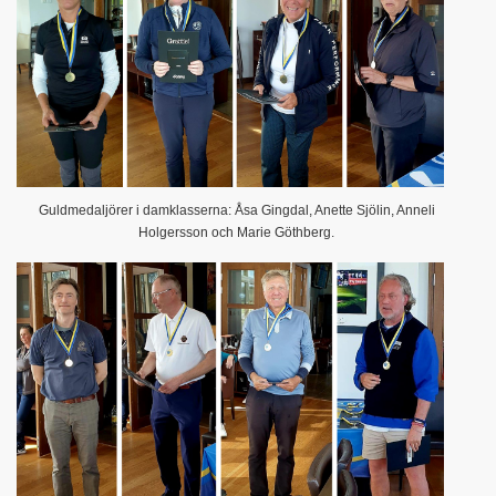
Guldmedaljörer i damklasserna: Åsa Gingdal, Anette Sjölin, Anneli
Holgersson och Marie Göthberg.