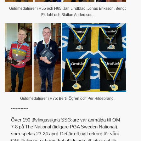
Guldmedaljörer i H55 och H65: Jan Lindblad, Jonas Eriksson, Bengt
Ekdahl och Staffan Andersson.
Guldmedaljörer i H75: Bertil Ögren och Per Hildebrand.
-----------
Över 190 tävlingssugna SSG:are var anmälda till OM
7-8 på The National (tidigare PGA Sweden National),
som spelas 23-24 april. Det är ett nytt rekord för våra
OM-tävlingar, och mycket glädjande att intresset för