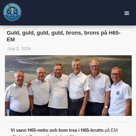
Guld, guld, guld, guld, brons, brons på H65-
EM
July 2, 2026
Vi vann H65-netto och kom trea i H65-brutto
på EM