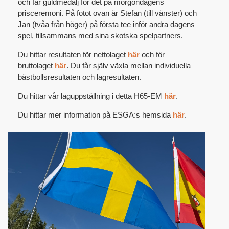
och får guldmedalj för det på morgondagens
prisceremoni. På fotot ovan är Stefan (till vänster) och
Jan (tvåa från höger) på första tee inför andra dagens
spel, tillsammans med sina skotska spelpartners.
Du hittar resultaten för nettolaget
här
och för
bruttolaget
här
. Du får själv växla mellan individuella
bästbollsresultaten och lagresultaten.
Du hittar vår laguppställning i detta H65-EM
här
.
Du hittar mer information på ESGA:s hemsida
här
.