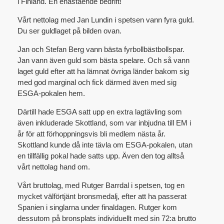
i Finland. En enastående bedrift!
Vårt nettolag med Jan Lundin i spetsen vann fyra guld.
Du ser guldlaget på bilden ovan.
Jan och Stefan Berg vann bästa fyrbollbästbollspar.
Jan vann även guld som bästa spelare. Och så vann
laget guld efter att ha lämnat övriga länder bakom sig
med god marginal och fick därmed även med sig
ESGA-pokalen hem.
Därtill hade ESGA satt upp en extra lagtävling som
även inkluderade Skottland, som var inbjudna till EM i
år för att förhoppningsvis bli medlem nästa år.
Skottland kunde då inte tävla om ESGA-pokalen, utan
en tillfällig pokal hade satts upp. Även den tog alltså
vårt nettolag hand om.
Vårt bruttolag, med Rutger Barrdal i spetsen, tog en
mycket välförtjänt bronsmedalj, efter att ha passerat
Spanien i singlarna under finaldagen. Rutger kom
dessutom på bronsplats individuellt med sin 72:a brutto