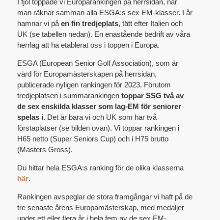
I fjol toppade vi Europarankingen på herrsidan, när
man räknar samman alla ESGA:s sex EM-klasser. I år
hamnar vi på
en fin tredjeplats
, tätt efter Italien och
UK (se tabellen nedan). En enastående bedrift av våra
herrlag att ha etablerat oss i toppen i Europa.
ESGA (European Senior Golf Association), som är
värd för Europamästerskapen på herrsidan,
publicerade nyligen rankingen för 2023. Förutom
tredjeplatsen i summarankingen
toppar SSG två av
de sex enskilda klasser som lag-EM för seniorer
spelas i
. Det är bara vi och UK som har två
förstaplatser (se bilden ovan). Vi toppar rankingen i
H65 netto (Super Seniors Cup) och i H75 brutto
(Masters Gross).
Du hittar hela ESGA:s ranking för de olika klasserna
här
.
Rankingen avspeglar de stora framgångar vi haft på de
tre senaste årens Europamästerskap, med medaljer
under ett eller flera år i hela fem av de sex EM-