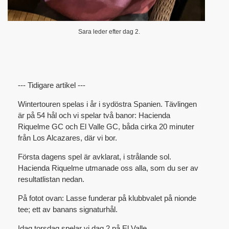
Sara leder efter dag 2.
--- Tidigare artikel ---
Wintertouren spelas i år i sydöstra Spanien. Tävlingen
är på 54 hål och vi spelar två banor: Hacienda
Riquelme GC och El Valle GC, båda cirka 20 minuter
från Los Alcazares, där vi bor.
Första dagens spel är avklarat, i strålande sol.
Hacienda Riquelme utmanade oss alla, som du ser av
resultatlistan nedan.
På fotot ovan: Lasse funderar på klubbvalet på nionde
tee; ett av banans signaturhål.
Idag torsdag spelar vi dag 2 på El Valle.