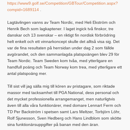
https://www9.golf.se/Competition/GBTour/Competition.aspx?
compid=1689114
.
Lagtävlingen vanns av Team Nordic, med Heli Ekström och
Henrik Bech som lagkaptener. I laget ingick två finskor, tre
danskar och 13 svenskar – en riktigt fin nordisk förbrödring
helt enkelt och ett vinnarkoncept skulle det alltså visa sig. Det
var de fina resultaten på herrsidan under dag 2 som fällde
avgörandet, och den sammanlagda platspoängen blev 29 för
Team Nordic. Team Sweden kom tvåa, med ytterligare en
handfull poäng och Team Norway kom trea, med ytterligare ett
antal platspoäng mer.
Till sist vill jag sälla mig till kören av pristagare, som riktade
massor med tacksamhet till PGA National, dess personal och
det mycket professionella arrangemanget, men naturligtvis
även till alla våra funktionärer, med domare Lennart Ferm och
TD Per Backström i spetsen samt Lars Meltzer, Torbjörn Löhr,
Rolf Sjunesson, Sven Hedberg och Hans Lindblom som skötte
sina funktionärsuppgifter på banan med den äran.