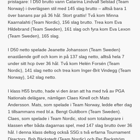
pristagare: I D50 brutto vann Catarina Lindvall Selstad (Team
Norway) i överlägsen stil med 145 slag brutto – alltså bara 1
över banans par på 36 hål. Stort grattis! Två kom Minna
Kaarnalahti (Team Nordic), 156 slag brutto. Trea kom Eva
Hildebrand (Team Sweden), 161 slag och fyra kom Eva Lexon
(Team Sweden), 165 slag.
I D50 netto spelade Jeanette Johansson (Team Sweden)
enastående golf och kom in på 137 slag netto, alltså hela 7
under sitt hcp över 36 hål. Två kom Helén Forsén (Team
Nordic), 141 slag netto och trea kom Inger-Brit Vindegg (Team
Norway), 142 slag netto.
I klass H55 brutto, hade vi den äran att ha med två av PGA
Nationals delägare, nämligen Claes Kinell och Mats
Andersson. Mats, som spelade i Team Norway, ledde efter dag
1 tillsammans med bl.a. Bengt Guldborn (Team Sweden).
Claes, som spelade i Team Nordic, stod som totalsegrare i
klassen efter båda dagarnas spel, med 147 slag brutto över 36
hål. I denna klass deltog också SSG:s två erfarna Tournament
Directors, Bob Bäckstedt (Team Nordic) och Per Backström