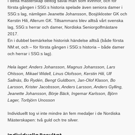
I detta mästerskap deltog såväl män som kvinnor, och för
första gången i SSG:s historia spelade även seniora damer i
SSG:s lag, nämligen Jeanette Johansson, Bosjökloster GK och
Kerstin Hili, Allerum GK. Tillsammans blev alltså vårt svenska
lag, SSG:s herrar och damer, Nordiska Seniorgolfmästare
2017.
En i dubbel bemärkelse historisk händelse alltså (både första
NM:et, och – för första gången i SSG:s historia – både damer
och herrar i SSG:s lag).
Hela laget: Anders Johansson, Magnus Johansson, Lars
Ohlsson, Mikael Widell, Linus Olofsson, Kerstin Hili, Ulf
Sallnäs, Bo Rydén, Bengt Guldborn, Jan-Olof Klason, Bo
Larsson, Krister Jacobsson, Anders Larsson, Anders Gylling,
Jeanette Johansson, Börje Bäck, Ingemar Karlsson, Björn
Lager, Torbjörn Unosson
Individuellt tog vi inte mindre än fem medaljer i de Nordiska
Mästerskapen: två guld och tre silver.