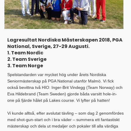
Lagresultat Nordiska Mästerskapen 2018, PGA
National, Sverige, 27-29 Augusti.
​1. Team Nordic
2. Team Sverige
3. Team Norge
Spelstandarden var mycket hög under årets Nordiska
Seniormästerskap på PGA National utanför Malmö. Vi fick
också bevittna två HIO: Inger-Brit Vindegg (Team Norway) och
Eva Hildebrand (Team Sweden) gjorde båda varsitt hole-in-
one på fjärde hålet på Lakes course. Vi lyfter på hatten!
Vi kunde alltså, efter avslutat tävling – som dag 2 genomfördes
med shot-gun-start och i bra väder – summera ett fantastiskt
mästerskap och dela ut medaljer och pokaler till alla värdiga