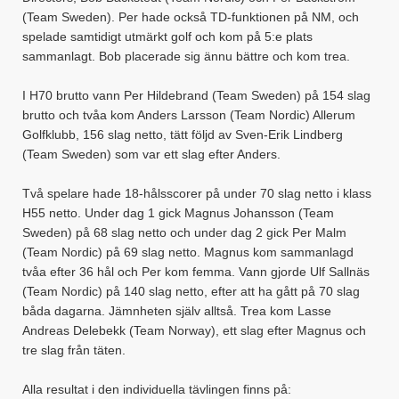
(Team Sweden). Per hade också TD-funktionen på NM, och
spelade samtidigt utmärkt golf och kom på 5:e plats
sammanlagt. Bob placerade sig ännu bättre och kom trea.
I H70 brutto vann Per Hildebrand (Team Sweden) på 154 slag
brutto och tvåa kom Anders Larsson (Team Nordic) Allerum
Golfklubb, 156 slag netto, tätt följd av Sven-Erik Lindberg
(Team Sweden) som var ett slag efter Anders.
Två spelare hade 18-hålsscorer på under 70 slag netto i klass
H55 netto. Under dag 1 gick Magnus Johansson (Team
Sweden) på 68 slag netto och under dag 2 gick Per Malm
(Team Nordic) på 69 slag netto. Magnus kom sammanlagd
tvåa efter 36 hål och Per kom femma. Vann gjorde Ulf Sallnäs
(Team Nordic) på 140 slag netto, efter att ha gått på 70 slag
båda dagarna. Jämnheten själv alltså. Trea kom Lasse
Andreas Delebekk (Team Norway), ett slag efter Magnus och
tre slag från täten.
Alla resultat i den individuella tävlingen finns på: